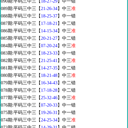
090期:平码三中三【
18-27-29
】中一
错
089期:平码三中三【
21-26-34
】中三
准
088期:平码三中三【
18-25-37
】中一
错
087期:平码三中三【
17-18-21
】中二
错
086期:平码三中三【
14-15-34
】中三
准
085期:平码三中三【
20-21-27
】中二
错
084期:平码三中三【
07-20-24
】中三
准
083期:平码三中三【
18-23-33
】中一
错
082期:平码三中三【
21-25-41
】中三
准
081期:平码三中三【
14-27-35
】中二
错
080期:平码三中三【
18-21-48
】中三
准
079期:平码三中三【
16-34-43
】中二
错
078期:平码三中三【
17-18-28
】中二
错
077期:平码三中三【
25-32-46
】中三
准
076期:平码三中三【
07-20-33
】中一
错
075期:平码三中三【
19-26-31
】中一
错
074期:平码三中三【
24-25-34
】中三
准
073期:平码三中三【
14-29-31
】中二
错