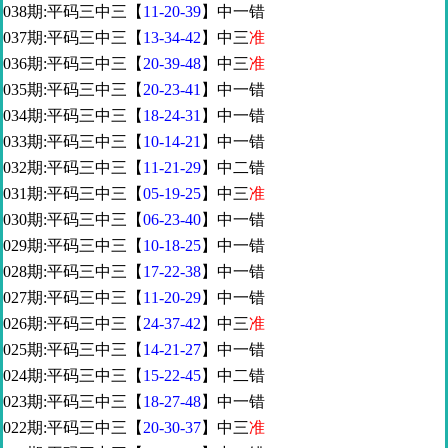
038期:平码三中三【
11-20-39
】中一
错
037期:平码三中三【
13-34-42
】中三
准
036期:平码三中三【
20-39-48
】中三
准
035期:平码三中三【
20-23-41
】中一
错
034期:平码三中三【
18-24-31
】中一
错
033期:平码三中三【
10-14-21
】中一
错
032期:平码三中三【
11-21-29
】中二
错
031期:平码三中三【
05-19-25
】中三
准
030期:平码三中三【
06-23-40
】中一
错
029期:平码三中三【
10-18-25
】中一
错
028期:平码三中三【
17-22-38
】中一
错
027期:平码三中三【
11-20-29
】中一
错
026期:平码三中三【
24-37-42
】中三
准
025期:平码三中三【
14-21-27
】中一
错
024期:平码三中三【
15-22-45
】中二
错
023期:平码三中三【
18-27-48
】中一
错
022期:平码三中三【
20-30-37
】中三
准