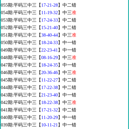
055期:平码三中三【
17-21-28
】中二
错
054期:平码三中三【
11-19-32
】中三
准
053期:平码三中三【
17-24-33
】中二
错
052期:平码三中三【
15-21-40
】中二
错
051期:平码三中三【
38-40-44
】中三
准
050期:平码三中三【
18-24-33
】中一
错
049期:平码三中三【
22-23-41
】中一
错
048期:平码三中三【
08-16-29
】中三
准
047期:平码三中三【
18-24-35
】中一
错
046期:平码三中三【
20-36-46
】中三
准
045期:平码三中三【
11-22-27
】中二
错
044期:平码三中三【
17-22-38
】中二
错
043期:平码三中三【
21-23-40
】中一
错
042期:平码三中三【
18-22-38
】中三
准
041期:平码三中三【
17-21-32
】中二
错
040期:平码三中三【
11-20-29
】中一
错
039期:平码三中三【
10-11-21
】中一
错