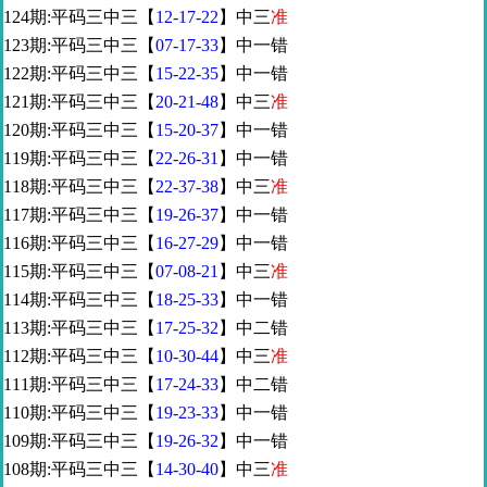
124期:平码三中三【
12-17-22
】中三
准
123期:平码三中三【
07-17-33
】中一
错
122期:平码三中三【
15-22-35
】中一
错
121期:平码三中三【
20-21-48
】中三
准
120期:平码三中三【
15-20-37
】中一
错
119期:平码三中三【
22-26-31
】中一
错
118期:平码三中三【
22-37-38
】中三
准
117期:平码三中三【
19-26-37
】中一
错
116期:平码三中三【
16-27-29
】中一
错
115期:平码三中三【
07-08-21
】中三
准
114期:平码三中三【
18-25-33
】中一
错
113期:平码三中三【
17-25-32
】中二
错
112期:平码三中三【
10-30-44
】中三
准
111期:平码三中三【
17-24-33
】中二
错
110期:平码三中三【
19-23-33
】中一
错
109期:平码三中三【
19-26-32
】中一
错
108期:平码三中三【
14-30-40
】中三
准