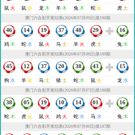
鼠
/
火
鼠
/
金
龙
/
木
羊
/
木
兔
/
木
蛇
/
金
虎
/
土
澳门六合彩开奖结果(2026年07月09日)第190期
46
14
19
37
48
29
16
鸡
/
木
蛇
/
水
鼠
/
火
马
/
土
羊
/
火
虎
/
土
兔
/
木
澳门六合彩开奖结果(2026年07月08日)第189期
45
12
37
20
38
43
15
狗
/
水
羊
/
金
马
/
土
猪
/
土
蛇
/
木
鼠
/
金
龙
/
水
澳门六合彩开奖结果(2026年07月07日)第188期
38
05
19
10
14
01
16
蛇
/
木
虎
/
金
鼠
/
火
鸡
/
火
蛇
/
水
马
/
水
兔
/
木
澳门六合彩开奖结果(2026年07月06日)第187期