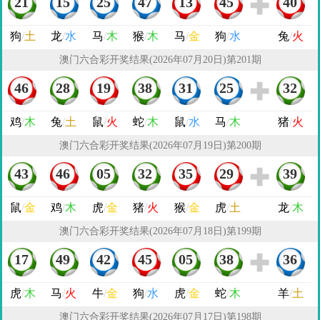
21
15
25
47
13
45
40
狗
/
土
龙
/
水
马
/
木
猴
/
木
马
/
金
狗
/
水
兔
/
火
澳门六合彩开奖结果(2026年07月20日)第201期
46
28
19
38
31
25
32
鸡
/
木
兔
/
土
鼠
/
火
蛇
/
木
鼠
/
水
马
/
木
猪
/
火
澳门六合彩开奖结果(2026年07月19日)第200期
43
46
05
32
35
29
39
鼠
/
金
鸡
/
木
虎
/
金
猪
/
火
猴
/
金
虎
/
土
龙
/
木
澳门六合彩开奖结果(2026年07月18日)第199期
17
49
42
45
05
38
36
虎
/
木
马
/
火
牛
/
金
狗
/
水
虎
/
金
蛇
/
木
羊
/
土
澳门六合彩开奖结果(2026年07月17日)第198期