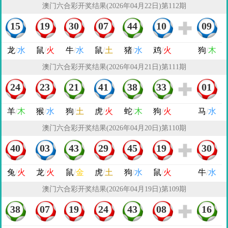
澳门六合彩开奖结果(2026年04月22日)第112期
15
19
30
07
44
10
09
龙
/
水
鼠
/
火
牛
/
水
鼠
/
土
猪
/
水
鸡
/
火
狗
/
木
澳门六合彩开奖结果(2026年04月21日)第111期
24
23
21
41
38
33
01
羊
/
木
猴
/
水
狗
/
土
虎
/
火
蛇
/
木
狗
/
火
马
/
水
澳门六合彩开奖结果(2026年04月20日)第110期
40
03
43
29
45
19
30
兔
/
火
龙
/
火
鼠
/
金
虎
/
土
狗
/
水
鼠
/
火
牛
/
水
澳门六合彩开奖结果(2026年04月19日)第109期
38
07
19
24
43
08
16