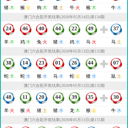
猪
/
木
猴
/
金
狗
/
木
猪
/
土
牛
/
火
猴
/
木
牛
/
水
澳门六合彩开奖结果(2026年05月14日)第134期
24
46
40
44
22
49
37
羊
/
木
鸡
/
木
兔
/
火
猪
/
水
鸡
/
水
马
/
火
马
/
土
澳门六合彩开奖结果(2026年05月13日)第133期
38
14
23
01
26
44
07
蛇
/
木
蛇
/
水
猴
/
水
马
/
水
蛇
/
金
猪
/
水
鼠
/
土
澳门六合彩开奖结果(2026年05月12日)第132期
48
11
20
44
39
35
30
羊
/
火
猴
/
火
猪
/
土
猪
/
水
龙
/
木
猴
/
金
牛
/
水
澳门六合彩开奖结果(2026年05月11日)第131期