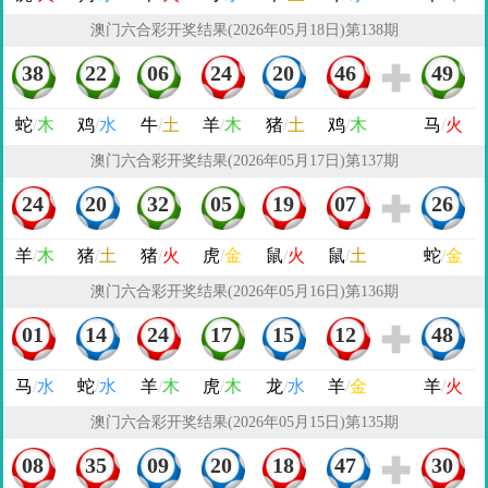
澳门六合彩开奖结果(2026年05月18日)第138期
38
22
06
24
20
46
49
蛇
/
木
鸡
/
水
牛
/
土
羊
/
木
猪
/
土
鸡
/
木
马
/
火
澳门六合彩开奖结果(2026年05月17日)第137期
24
20
32
05
19
07
26
羊
/
木
猪
/
土
猪
/
火
虎
/
金
鼠
/
火
鼠
/
土
蛇
/
金
澳门六合彩开奖结果(2026年05月16日)第136期
01
14
24
17
15
12
48
马
/
水
蛇
/
水
羊
/
木
虎
/
木
龙
/
水
羊
/
金
羊
/
火
澳门六合彩开奖结果(2026年05月15日)第135期
08
35
09
20
18
47
30