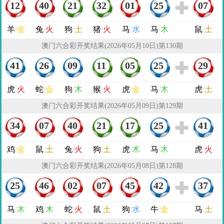
12
40
21
32
01
25
07
羊
/
金
兔
/
火
狗
/
土
猪
/
火
马
/
水
马
/
木
鼠
/
土
澳门六合彩开奖结果(2026年05月10日)第130期
41
26
09
11
05
25
29
虎
/
火
蛇
/
金
狗
/
木
猴
/
火
虎
/
金
马
/
木
虎
/
土
澳门六合彩开奖结果(2026年05月09日)第129期
34
07
40
21
17
25
41
鸡
/
金
鼠
/
土
兔
/
火
狗
/
土
虎
/
木
马
/
木
虎
/
火
澳门六合彩开奖结果(2026年05月08日)第128期
25
46
02
07
45
42
37
马
/
木
鸡
/
木
蛇
/
火
鼠
/
土
狗
/
水
牛
/
金
马
/
土