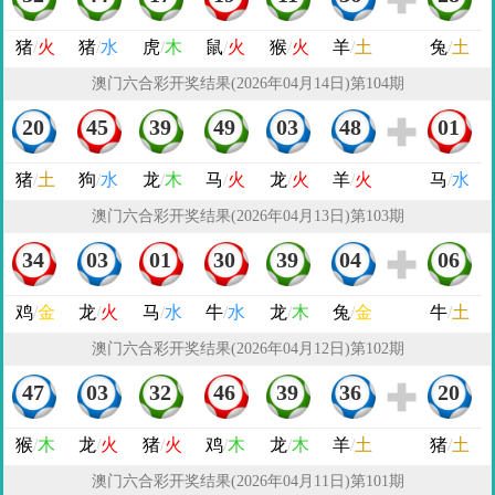
猪
/
火
猪
/
水
虎
/
木
鼠
/
火
猴
/
火
羊
/
土
兔
/
土
澳门六合彩开奖结果(2026年04月14日)第104期
20
45
39
49
03
48
01
猪
/
土
狗
/
水
龙
/
木
马
/
火
龙
/
火
羊
/
火
马
/
水
澳门六合彩开奖结果(2026年04月13日)第103期
34
03
01
30
39
04
06
鸡
/
金
龙
/
火
马
/
水
牛
/
水
龙
/
木
兔
/
金
牛
/
土
澳门六合彩开奖结果(2026年04月12日)第102期
47
03
32
46
39
36
20
猴
/
木
龙
/
火
猪
/
火
鸡
/
木
龙
/
木
羊
/
土
猪
/
土
澳门六合彩开奖结果(2026年04月11日)第101期