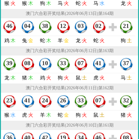
猴
/
火
猴
/
木
狗
/
木
马
/
火
蛇
/
火
马
/
水
龙
/
火
澳门六合彩开奖结果(2026年06月13日)第164期
46
04
38
12
03
02
21
鸡
/
木
兔
/
金
蛇
/
木
羊
/
金
龙
/
火
蛇
/
火
狗
/
土
澳门六合彩开奖结果(2026年06月12日)第163期
39
08
10
33
07
41
37
龙
/
木
猪
/
木
鸡
/
火
狗
/
火
鼠
/
土
虎
/
火
马
/
土
澳门六合彩开奖结果(2026年06月11日)第162期
23
41
24
26
33
07
32
猴
/
水
虎
/
火
羊
/
木
蛇
/
金
狗
/
火
鼠
/
土
猪
/
火
澳门六合彩开奖结果(2026年06月10日)第161期
36
40
42
19
34
46
08