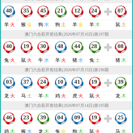
48
35
45
21
12
24
07
羊
/
火
猴
/
金
狗
/
水
狗
/
土
羊
/
金
羊
/
木
鼠
/
土
澳门六合彩开奖结果(2026年07月16日)第197期
40
19
30
48
44
28
08
兔
/
火
鼠
/
火
牛
/
水
羊
/
火
猪
/
水
兔
/
土
猪
/
木
澳门六合彩开奖结果(2026年07月15日)第196期
03
37
24
10
41
19
39
龙
/
火
马
/
土
羊
/
木
鸡
/
火
虎
/
火
鼠
/
火
龙
/
木
澳门六合彩开奖结果(2026年07月14日)第195期
46
23
39
04
09
19
25
鸡
/
木
猴
/
水
龙
/
木
兔
/
金
狗
/
木
鼠
/
火
马
/
木