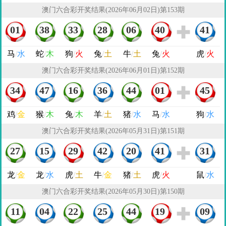
澳门六合彩开奖结果(2026年06月02日)第153期
01
38
33
28
06
40
41
马
/
水
蛇
/
木
狗
/
火
兔
/
土
牛
/
土
兔
/
火
虎
/
火
澳门六合彩开奖结果(2026年06月01日)第152期
34
47
16
36
44
01
45
鸡
/
金
猴
/
木
兔
/
木
羊
/
土
猪
/
水
马
/
水
狗
/
水
澳门六合彩开奖结果(2026年05月31日)第151期
27
15
29
42
20
41
31
龙
/
金
龙
/
水
虎
/
土
牛
/
金
猪
/
土
虎
/
火
鼠
/
水
澳门六合彩开奖结果(2026年05月30日)第150期
11
04
22
25
44
19
09