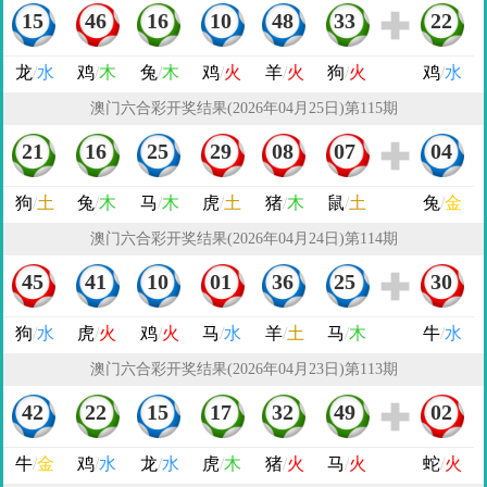
15
46
16
10
48
33
22
龙
/
水
鸡
/
木
兔
/
木
鸡
/
火
羊
/
火
狗
/
火
鸡
/
水
澳门六合彩开奖结果(2026年04月25日)第115期
21
16
25
29
08
07
04
狗
/
土
兔
/
木
马
/
木
虎
/
土
猪
/
木
鼠
/
土
兔
/
金
澳门六合彩开奖结果(2026年04月24日)第114期
45
41
10
01
36
25
30
狗
/
水
虎
/
火
鸡
/
火
马
/
水
羊
/
土
马
/
木
牛
/
水
澳门六合彩开奖结果(2026年04月23日)第113期
42
22
15
17
32
49
02
牛
/
金
鸡
/
水
龙
/
水
虎
/
木
猪
/
火
马
/
火
蛇
/
火